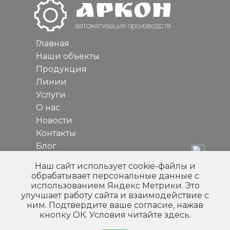
Главная
Наши объекты
Продукция
Линии
Услуги
О нас
Новости
Контакты
Блог
8-800-234-37-73
Наш сайт использует cookie-файлы и
+7-930-071-08-88
обрабатывает персональные данные с
использованием Яндекс Метрики. Это
office@arkon43.ru
улучшает работу сайта и взаимодействие с
ним. Подтвердите ваше согласие, нажав
ЗАКАЗАТЬ ЗВОНОК
кнопку ОК.
Условия читайте
здесь.
© Аркон, 2026 Все права защищены