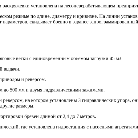
м раскряжевки установлена на лесоперерабатывающем предприят
еском режиме по длине, диаметру и кривизне. На линии установ
 от параметров, скидывает бревно в заранее запрограммированны
 тяговые ветки с единовременным объемом загрузки 45 м3.
й выдачи.
приводом и реверсом.
ом до 500 мм и двумя гидравлическими зажимами.
и реверсом, на котором установлены 3 гидравлических упора, о
другие размеры.
ортировки бревен длиной от 2,4 до 7 метров.
ический, где установлена гидростанция с насосными агрегатами.