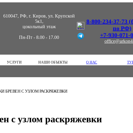
610047, РФ, г. Киров, ул. Крупской
8-800-234-37-73 
5к1,
цокольный этаж
по РФ)
+7-930-071-
Пн-Пт - 8.00 - 17.00
office@arkon4
УСЛУГИ
НАШИ ОБЪЕКТЫ
О НАС
ТУ
И БРЕВЕН С УЗЛОМ РАСКРЯЖЕВКИ
ен с узлом раскряжевки