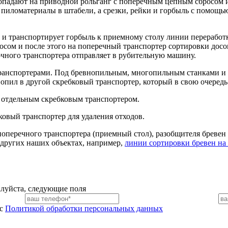
опадают на приводной рольганг с поперечным цепным сбросом 
 пиломатериалы в штабели, а срезки, рейки и горбыль с помощь
 и транспортирует горбыль к приемному столу линии переработ
осом и после этого на поперечный транспортер сортировки дос
очного транспортера отправляет в рубительную машину.
транспортерами. Под бревнопильным, многопильным станками и
опил в другой скребковый транспортер, который в свою очередь 
 отдельным скребковым транспортером.
овый транспортер для удаления отходов.
поперечного транспортера (приемный стол), разобщителя бревен 
 других наших объектах, например,
линии сортировки бревен на
алуйста, следующие поля
 с
Политикой обработки персональных данных