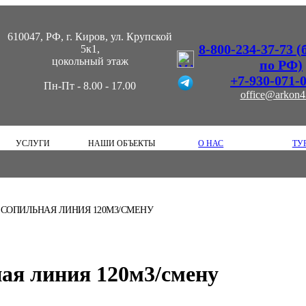
610047, РФ, г. Киров, ул. Крупской
8-800-234-37-73 
5к1,
цокольный этаж
по РФ)
+7-930-071-
Пн-Пт - 8.00 - 17.00
office@arkon4
УСЛУГИ
НАШИ ОБЪЕКТЫ
О НАС
ТУ
СОПИЛЬНАЯ ЛИНИЯ 120М3/СМЕНУ
ая линия 120м3/смену