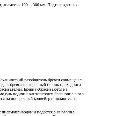
м, диаметры 100 ... 300 мм. Подтвержденная
Механический разобщитель бревен совмещен с
одает бревна в окорочный станок проходного
расывателем. Бревна сбрасываются на
модуль подачи с кантователем бревнопильного
ся на поперечный конвейер и подаются на
 с пневмоприводом и подается в многопил.