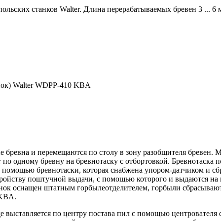
ольских станков Walter. Длина перерабатываемых бревен 3 ... 6 
нок) Walter WDPP-410 KBA
е бревна и перемещаются по столу в зону разобщителя бревен. 
по одному бревну на бревнотаску с отбортовкой. Бревнотаска п
с помощью бревнотаски, которая снабжена упором-датчиком и сб
ройству поштучной выдачи, с помощью которого и выдаются на 
нок оснащен штатным горбылеотделителем, горбыли сбрасывают
 KBA.
где выставляется по центру постава пил с помощью центрователя