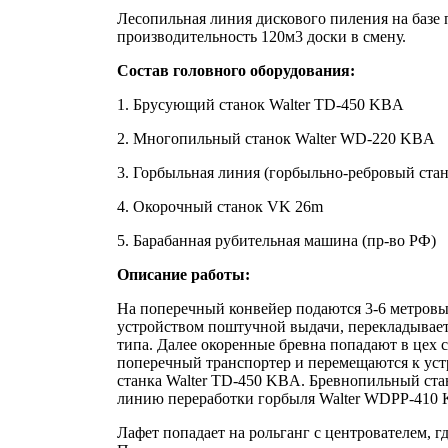
Лесопильная линия дискового пиления на базе п
производительность 120м3 доски в смену.
Состав головного оборудования:
1. Брусующий станок Walter TD-450 KBA
2. Многопильный станок Walter WD-220 KBA
3. Горбыльная линия (горбыльно-ребровый ста
4. Окорочный станок VK 26m
5. Барабанная рубительная машина (пр-во РФ)
Описание работы:
На поперечный конвейер подаются 3-6 метровы
устройством поштучной выдачи, перекладывает 
типа. Далее окоренные бревна попадают в цех 
поперечный транспортер и перемещаются к уст
станка Walter TD-450 KBA. Бревнопильный ста
линию переработки горбыля Walter WDPP-410
Лафет попадает на рольганг с центрователем, 