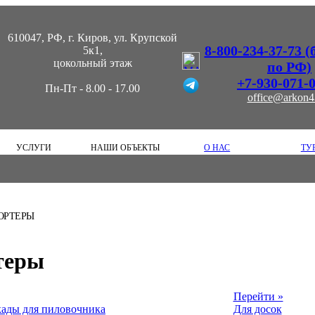
610047, РФ, г. Киров, ул. Крупской
8-800-234-37-73 
5к1,
цокольный этаж
по РФ)
+7-930-071-
Пн-Пт - 8.00 - 17.00
office@arkon4
УСЛУГИ
НАШИ ОБЪЕКТЫ
О НАС
ТУ
ОРТЕРЫ
теры
Перейти »
кады для пиловочника
Для досок