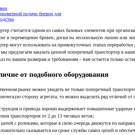
евен
вномерной подачи бревен для
одства
тер считается одним из самых базовых элементов при организа
ение и перемещение бревен, доски на лесопильную линию или ли
тер могут использовать на промежуточных этапах переработки 
, мы предлагаем заказать цепной поперечный транспортер в на
аз по вашим размерам и требованиям – вам остается только остав
ичие от подобного оборудования
твенном рынке можно увидеть не только поперечный транспортер
хническую сторону агрегата, то можно выделить ряд отличий от
струкция и привода хорошо выдерживает повышенные ударные н
ния транспортеров от 2 до 13 тяговых веток;
цепей с роликами, которые в свою очередь движутся по направл
оложительно сказывается на сроке службы самих цепей и обеспеч