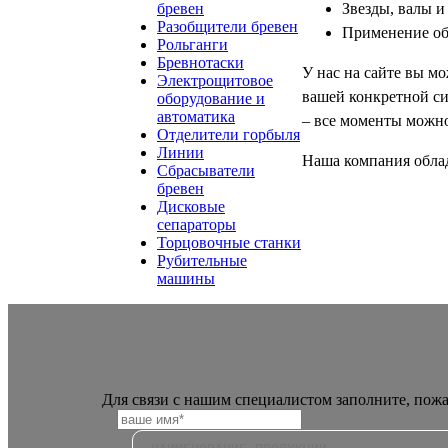
Звезды, валы 
бревен
Разобщители бревен
Применение о
Рольганги
Бревнотаски
У нас на сайте вы мо
Электрощитовое
вашей конкретной с
оборудование и
автоматика
– все моменты можно
Отделители горбыля
Линии
Наша компания облад
Сбрасыватели
бревен
Дисковые
сепараторы
Торцовочные станки
Рубительные
машины
Для связи с нашим специалистом заполните, пож