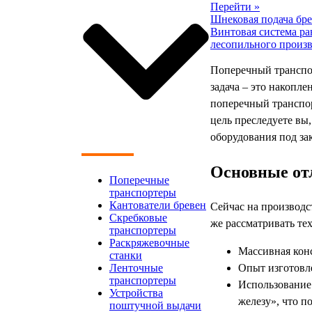
Перейти »
Шнековая подача бр
Винтовая система ра
лесопильного произв
Поперечный транспор
задача – это накопл
поперечный транспор
цель преследуете вы
оборудования под зак
Основные отл
Поперечные
транспортеры
Кантователи бревен
Сейчас на производс
Скребковые
же рассматривать те
транспортеры
Раскряжевочные
Массивная кон
станки
Опыт изготовле
Ленточные
транспортеры
Использование 
Устройства
железу», что п
поштучной выдачи