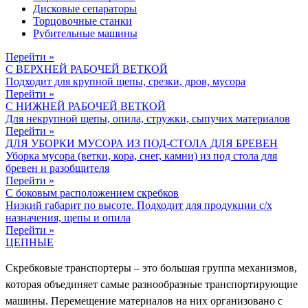
Дисковые сепараторы
Торцовочные станки
Рубительные машины
Перейти »
С ВЕРХНЕЙ РАБОЧЕЙ ВЕТКОЙ
Подходит для крупной щепы, срезки, дров, мусора
Перейти »
С НИЖНЕЙ РАБОЧЕЙ ВЕТКОЙ
Для некрупной щепы, опила, стружки, сыпучих материалов
Перейти »
ДЛЯ УБОРКИ МУСОРА ИЗ ПОД-СТОЛА ДЛЯ БРЕВЕН
Уборка мусора (ветки, кора, снег, камни) из под стола для
бревен и разобщителя
Перейти »
С боковым расположением скребков
Низкий габарит по высоте. Подходит для продукции с/х
назначения, щепы и опила
Перейти »
ЦЕПНЫЕ
Скребковые транспортеры – это большая группа механизмов,
которая объединяет самые разнообразные транспортирующие
машины. Перемещение материалов на них организовано с