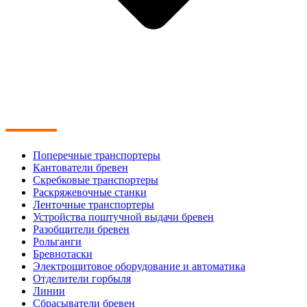
Поперечные транспортеры
Кантователи бревен
Скребковые транспортеры
Раскряжевочные станки
Ленточные транспортеры
Устройства поштучной выдачи бревен
Разобщители бревен
Рольганги
Бревнотаски
Электрощитовое оборудование и автоматика
Отделители горбыля
Линии
Сбрасыватели бревен