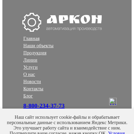
Главная
Наши объекты
Продукция
Линии
Услуги
О нас
Новости
Контакты
Блог
8-800-234-37-73
+7-930-071-08-88
Наш сайт использует cookie-файлы и обрабатывает
office@arkon43.ru
персональные данные с использованием Яндекс Метрики.
Это улучшает работу сайта и взаимодействие с ним.
ЗАКАЗАТЬ ЗВОНОК
Подтвердите ваше согласие, нажав кнопку ОК.
Условия