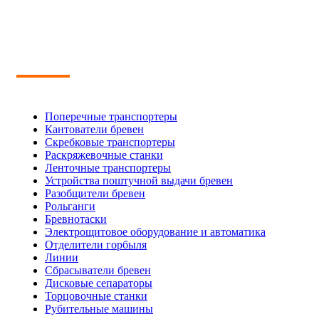
Поперечные транспортеры
Кантователи бревен
Скребковые транспортеры
Раскряжевочные станки
Ленточные транспортеры
Устройства поштучной выдачи бревен
Разобщители бревен
Рольганги
Бревнотаски
Электрощитовое оборудование и автоматика
Отделители горбыля
Линии
Сбрасыватели бревен
Дисковые сепараторы
Торцовочные станки
Рубительные машины