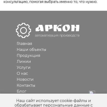
консультацию, помогая выбрать именно то, что нужно.
Главная
Наши объекты
Продукция
Линии
Услуги
О нас
Новости
Контакты
Блог
8-800-234-37-73
Наш сайт использует cookie-файлы и
+7-930-071-08-88
обрабатывает персональные данные с