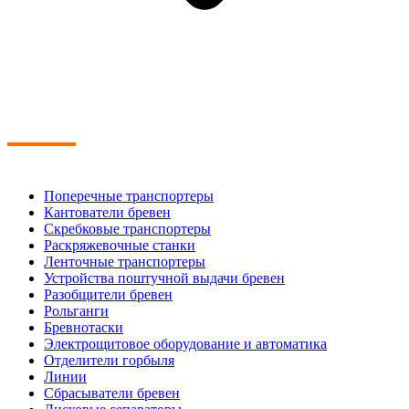
Поперечные транспортеры
Кантователи бревен
Скребковые транспортеры
Раскряжевочные станки
Ленточные транспортеры
Устройства поштучной выдачи бревен
Разобщители бревен
Рольганги
Бревнотаски
Электрощитовое оборудование и автоматика
Отделители горбыля
Линии
Сбрасыватели бревен