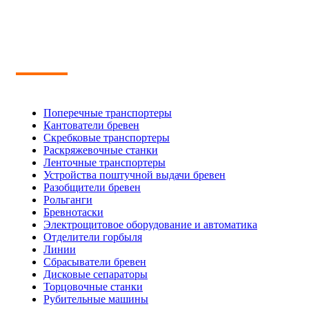
Поперечные транспортеры
Кантователи бревен
Скребковые транспортеры
Раскряжевочные станки
Ленточные транспортеры
Устройства поштучной выдачи бревен
Разобщители бревен
Рольганги
Бревнотаски
Электрощитовое оборудование и автоматика
Отделители горбыля
Линии
Сбрасыватели бревен
Дисковые сепараторы
Торцовочные станки
Рубительные машины