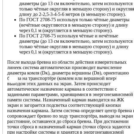
диаметры (до 13 см включительно, затем используются
только чётные округляя в меньшую сторону) и округляя
длину до 2-2,5-3-4-5-6 метров (в меньшую сторону).
По ГОСТ 2708-75 используя только чётные диаметры
(нечётные округляются в меньшую сторону) и длину
через 0,1 м (округляется в меньшую сторону).
По ГОСТ 2708-75 используя чётные и нечётные
диаметры (до 13 см включительно, затем используются
только чётные округляя в меньшую сторону) и длину
через 0,1 м (округляется в меньшую сторону).
После выхода бревна из области действия измерительных
линеек система автоматически производит вычисление
диаметра комля (Dк), диаметра вершины (Dв), ориентацию
бревна на транспортёре (комлем или вершиной вперёд) с
выводом этих данных на экран. Затем происходит
автоматическое назначение кармана в соответствии с
заданными параметрами, хранящимися в энергонезависимой
памяти системы. Назначенный карман выводится на ЖК
экран и загорается подсветка соответствующей кнопки
назначения кармана. Затем система определяет центр бревна 
сопровождает бревно по ходу транспортёра, выводя на экран
расстояние, оставшееся до сброса бревна. При достижении
точки сброса в назначенный карман (точки сброса задаются
при настройке системы и хранятся в энергонезависимой