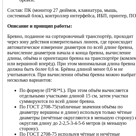
Состав: ПК (монитор 27 дюймов, клавиатура, мышь,
системный блок), контроллер интерфейса, ИБП, принтер, ПО
Описание и принцип работы:
Бревно, поданное на сортировочный транспортёр, проходит
через зону действия измерительных линеек, где происходит
автоматическое измерение диаметров по всей длине бревна,
вычисление диаметров начала и конца бревна, вычисление
длины, объёма и ориентации бревна на транспортёре (комле
или вершиной вперёд). При этом минимальная длина бревна
должна быть более 0,6 м. Брёвна длиной менее 0,6 м не
учитываются. При вычислении объёма бревна можно выбрат
несколько вариантов:
По формуле (П*R²*L). При этом объём вычисляется
отдельными участками длиной 15 см, затем участки
суммируются по всей длине бревна.
По ГОСТ 2708-75(табличные значения объёма по
диаметру вершины и длине) используя только чётные
диаметры (нечётные округляются в меньшую сторону) 
округляя длину до 2-2,5-3-4-5-6 метров (в меньшую
сторону).
По ГОСТ 2708-75 используя чётные и нечётные