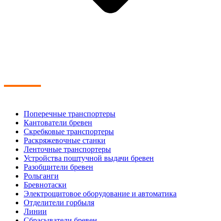
Поперечные транспортеры
Кантователи бревен
Скребковые транспортеры
Раскряжевочные станки
Ленточные транспортеры
Устройства поштучной выдачи бревен
Разобщители бревен
Рольганги
Бревнотаски
Электрощитовое оборудование и автоматика
Отделители горбыля
Линии
Сбрасыватели бревен